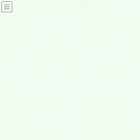
コ
ナ
ン
ビ
テ
ゲ
ン
ー
ツ
シ
投稿
に
ョ
移
ン
動
に
HOME
宗派の種類と教え
_n2a8414
移
動
2016年11月23日
_n2a8414