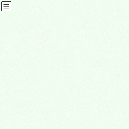
コ
ナ
ン
ビ
テ
ゲ
ン
ー
ツ
シ
DSC2208-768×513
に
ョ
移
ン
動
に
HOME
熊谷深谷霊園の案内
お客様の声
DSC2208-768×513
移
動