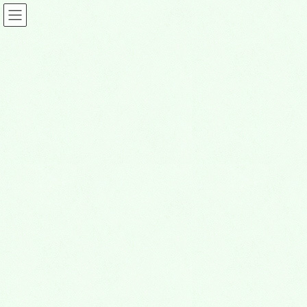
コ
ナ
ン
ビ
テ
ゲ
ン
ー
ツ
シ
IMG_1025-768×514
に
ョ
移
ン
動
に
HOME
熊谷深谷霊園の案内
お客様の声
IMG_1025-768×514
移
動