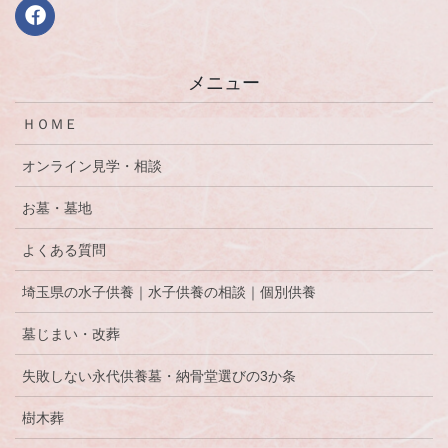
メニュー
ＨＯＭＥ
オンライン見学・相談
お墓・墓地
よくある質問
埼玉県の水子供養｜水子供養の相談｜個別供養
墓じまい・改葬
失敗しない永代供養墓・納骨堂選びの3か条
樹木葬