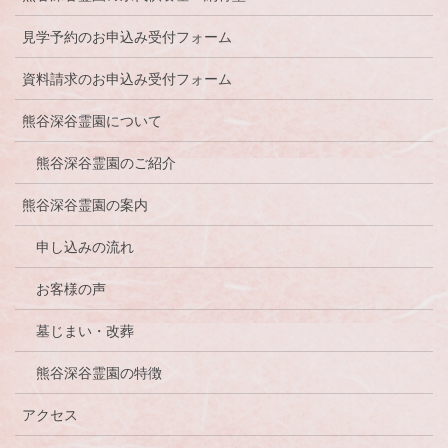
見学予約のお申込み受付フォーム
資料請求のお申込み受付フォーム
熊谷深谷霊園について
熊谷深谷霊園のご紹介
熊谷深谷霊園の案内
申し込みの流れ
お客様の声
墓じまい・改葬
熊谷深谷霊園の特徴
アクセス