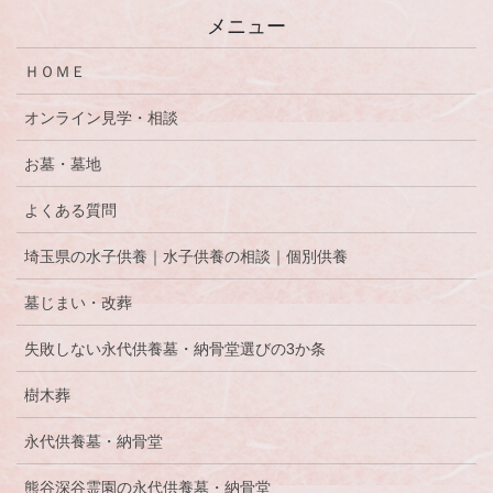
メニュー
ＨＯＭＥ
オンライン見学・相談
お墓・墓地
よくある質問
埼玉県の水子供養｜水子供養の相談｜個別供養
墓じまい・改葬
失敗しない永代供養墓・納骨堂選びの3か条
樹木葬
永代供養墓・納骨堂
熊谷深谷霊園の永代供養墓・納骨堂