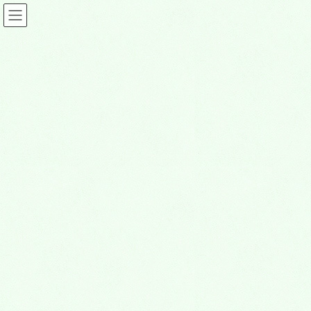
コ
ナ
ン
ビ
テ
ゲ
ン
ー
名称未設定のデザイン – 2021-02-
ツ
シ
01T212745.983
に
ョ
移
ン
動
に
HOME
永代供養墓・納骨堂
移
名称未設定のデザイン – 2021-02-01T212745.983
動