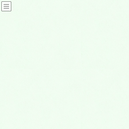
コ
ナ
ン
ビ
テ
ゲ
ン
ー
ツ
シ
people18
に
ョ
移
ン
動
に
HOME
永代供養墓・納骨堂
people18
移
動