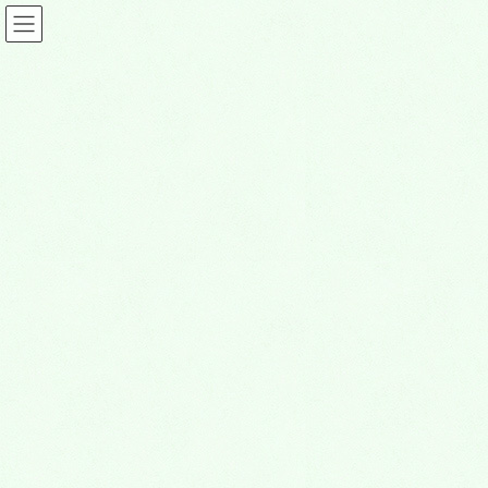
コ
ナ
ン
ビ
テ
ゲ
ン
ー
ツ
シ
メディア
に
ョ
移
ン
動
に
HOME
メディア
f_car
移
動
2026年5月3日
f_car