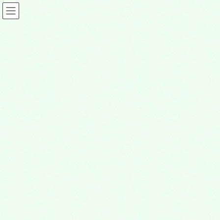
コ
ナ
ン
ビ
テ
ゲ
ン
ー
f63c7ce966a44ee24e90dbb9b013c0
ツ
シ
56-768×512
に
ョ
移
ン
動
に
HOME
熊谷深谷霊園の案内
お客様の声
移
f63c7ce966a44ee24e90dbb9b013c056-768×512
動