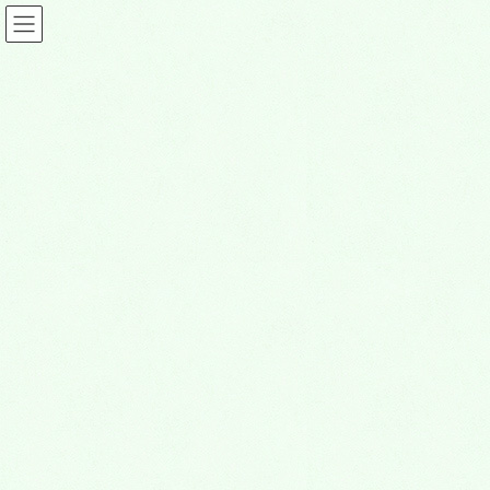
コ
ナ
ン
ビ
テ
ゲ
ン
ー
ツ
シ
熊谷深谷エリア最大規模の納骨堂 (1)
に
ョ
移
ン
動
に
HOME
熊谷深谷霊園の永代供養墓・納骨堂
移
熊谷深谷エリア最大規模の納骨堂 (1)
動