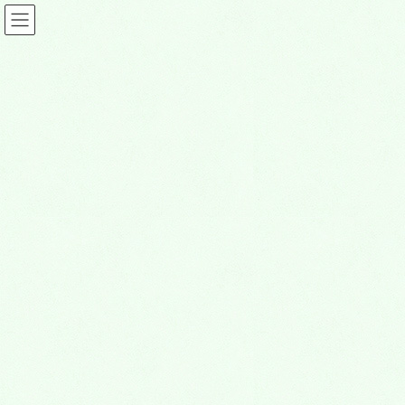
コ
ナ
ン
ビ
テ
ゲ
ン
ー
ツ
シ
kuyo1
に
ョ
移
ン
動
に
HOME
熊谷深谷霊園の永代供養墓・納骨堂
kuyo1
移
動