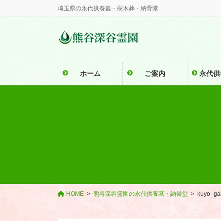
コ
ナ
埼玉県の永代供養墓・樹木葬・納骨堂
ン
ビ
テ
ゲ
ン
ー
ツ
シ
に
ョ
ホーム
ご案内
永代供
移
ン
動
に
移
動
HOME
熊谷深谷霊園の永代供養墓・納骨堂
kuyo_gal