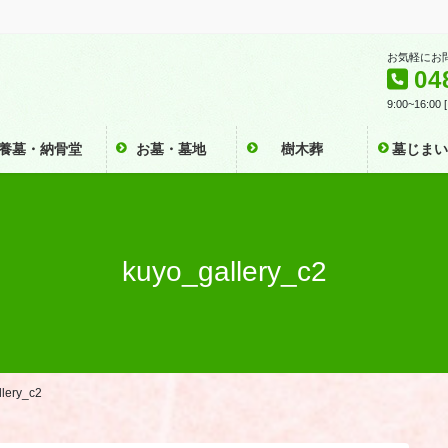
お気軽にお
04
9:00~16:0
養墓・納骨堂
お墓・墓地
樹木葬
墓じま
kuyo_gallery_c2
lery_c2