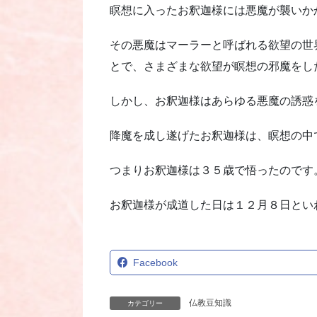
瞑想に入ったお釈迦様には悪魔が襲いか
その悪魔はマーラーと呼ばれる欲望の世
とで、さまざまな欲望が瞑想の邪魔をし
しかし、お釈迦様はあらゆる悪魔の誘惑
降魔を成し遂げたお釈迦様は、瞑想の中
つまりお釈迦様は３５歳で悟ったのです
お釈迦様が成道した日は１２月８日とい
Facebook
仏教豆知識
カテゴリー