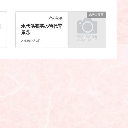
永代供養墓
次の記事
波
永代供養墓の時代背
景①
2013年7月3日