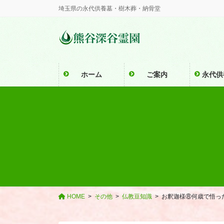
コ
ナ
埼玉県の永代供養墓・樹木葬・納骨堂
ン
ビ
テ
ゲ
ン
ー
ツ
シ
に
ョ
ホーム
ご案内
永代供
移
ン
動
に
移
動
HOME
その他
仏教豆知識
お釈迦様⑧何歳で悟っ