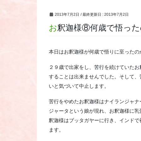
2013年7月2日
/ 最終更新日 :
2013年7月2日
お釈迦様⑧何歳で悟っ
本日はお釈迦様が何歳で悟りに至ったの
２９歳で出家をし、苦行を続けていたお
することは出来ませんでした。そして、
いと気づいて中止します。
苦行をやめたお釈迦様はナイランジャナ
ジャータという娘が現れ、お釈迦様に乳
釈迦様はブッタガヤーに行き、インドで
ます。