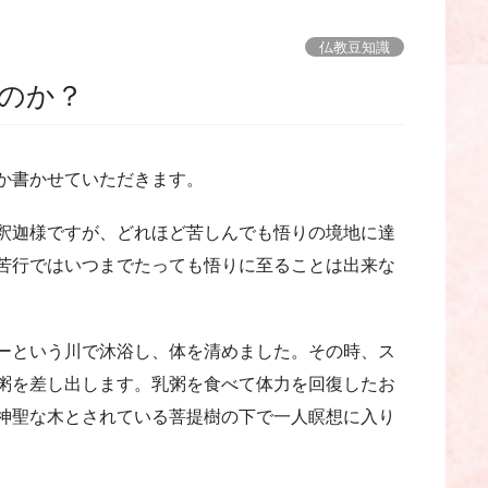
仏教豆知識
たのか？
か書かせていただきます。
釈迦様ですが、どれほど苦しんでも悟りの境地に達
苦行ではいつまでたっても悟りに至ることは出来な
ーという川で沐浴し、体を清めました。その時、ス
粥を差し出します。乳粥を食べて体力を回復したお
神聖な木とされている菩提樹の下で一人瞑想に入り