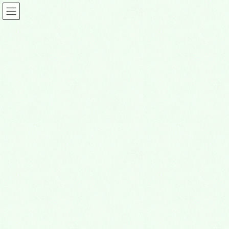
コ
ナ
ン
ビ
テ
ゲ
ン
ー
ツ
シ
2020年10月
に
ョ
移
ン
動
に
HOME
2020年10月
移
動
お墓