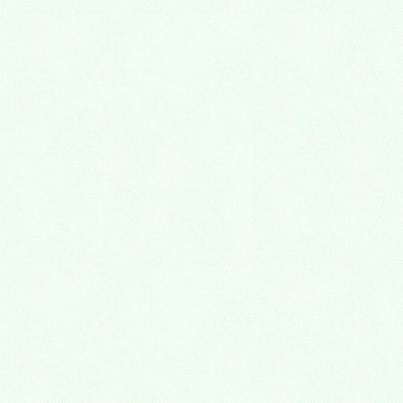
2020年10月5日
１０月１０日、１１日 熊谷深谷霊園 見学会
最近の投稿
8月8日(土),9日(日)に、永代供養墓・樹木葬・
納骨堂 熊谷深谷霊園 お墓の見学会を実施し
ます。