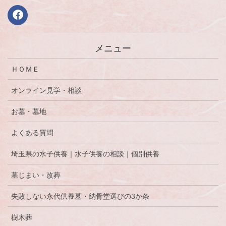
メニュー
ＨＯＭＥ
オンライン見学・相談
お墓・墓地
よくある質問
埼玉県の水子供養｜水子供養の相談｜個別供養
墓じまい・改葬
失敗しない永代供養墓・納骨堂選びの3か条
樹木葬