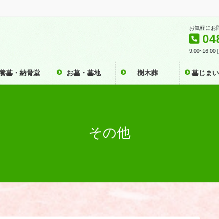
お気軽にお
04
9:00~16:0
養墓・納骨堂
お墓・墓地
樹木葬
墓じま
その他