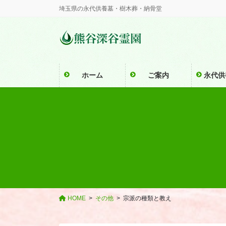
コ
ナ
埼玉県の永代供養墓・樹木葬・納骨堂
ン
ビ
テ
ゲ
ン
ー
ツ
シ
に
ョ
ホーム
ご案内
永代供
移
ン
動
に
移
動
HOME
その他
宗派の種類と教え