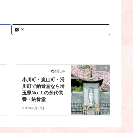
X
その他
次の記事
小川町・嵐山町・滑
川町で納骨堂なら埼
玉県No.１の永代供
養・納骨堂
2017年8月27日