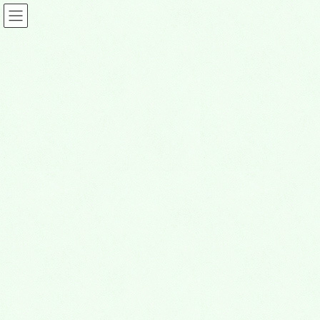
コ
ナ
ン
ビ
テ
ゲ
ン
ー
ツ
シ
メディア
に
ョ
移
ン
動
に
HOME
メディア
2
移
動
2020年7月21日
2