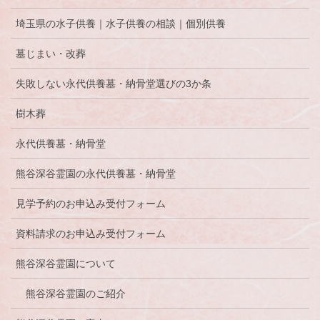
埼玉県の水子供養｜水子供養の相談｜個別供養
墓じまい・改葬
失敗しない永代供養墓・納骨堂選びの3か条
樹木葬
永代供養墓・納骨堂
熊谷深谷霊園の永代供養墓・納骨堂
見学予約のお申込み受付フォーム
資料請求のお申込み受付フォーム
熊谷深谷霊園について
熊谷深谷霊園のご紹介