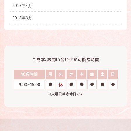
2013年4月
2013年3月