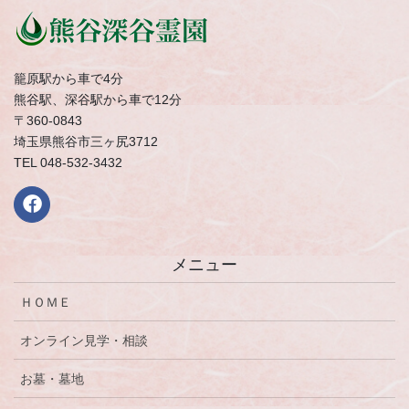
籠原駅から車で4分
熊谷駅、深谷駅から車で12分
〒360-0843
埼玉県熊谷市三ヶ尻3712
TEL 048-532-3432
メニュー
ＨＯＭＥ
オンライン見学・相談
お墓・墓地