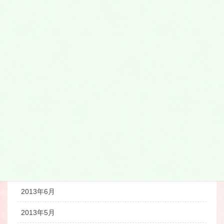
2014年3月
2014年2月
2014年1月
2013年12月
2013年11月
2013年10月
2013年9月
2013年8月
2013年7月
2013年6月
2013年5月