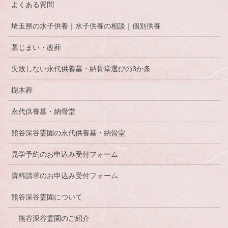
よくある質問
埼玉県の水子供養｜水子供養の相談｜個別供養
墓じまい・改葬
失敗しない永代供養墓・納骨堂選びの3か条
樹木葬
永代供養墓・納骨堂
熊谷深谷霊園の永代供養墓・納骨堂
見学予約のお申込み受付フォーム
資料請求のお申込み受付フォーム
熊谷深谷霊園について
熊谷深谷霊園のご紹介