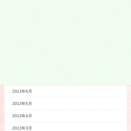
2014年1月
2013年12月
2013年11月
2013年10月
2013年9月
2013年8月
2013年7月
2013年6月
2013年5月
2013年4月
2013年3月