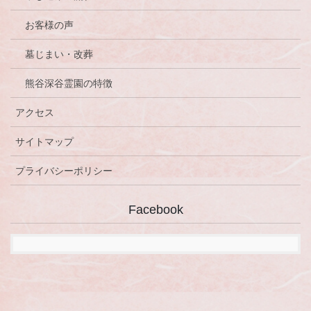
お客様の声
墓じまい・改葬
熊谷深谷霊園の特徴
アクセス
サイトマップ
プライバシーポリシー
Facebook