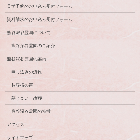
見学予約のお申込み受付フォーム
資料請求のお申込み受付フォーム
熊谷深谷霊園について
熊谷深谷霊園のご紹介
熊谷深谷霊園の案内
申し込みの流れ
お客様の声
墓じまい・改葬
熊谷深谷霊園の特徴
アクセス
サイトマップ