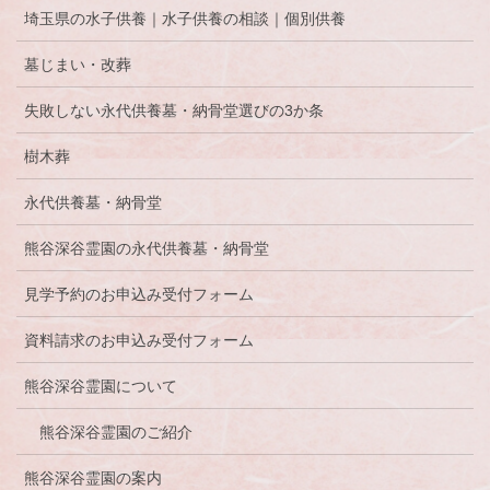
埼玉県の水子供養｜水子供養の相談｜個別供養
墓じまい・改葬
失敗しない永代供養墓・納骨堂選びの3か条
樹木葬
永代供養墓・納骨堂
熊谷深谷霊園の永代供養墓・納骨堂
見学予約のお申込み受付フォーム
資料請求のお申込み受付フォーム
熊谷深谷霊園について
熊谷深谷霊園のご紹介
熊谷深谷霊園の案内