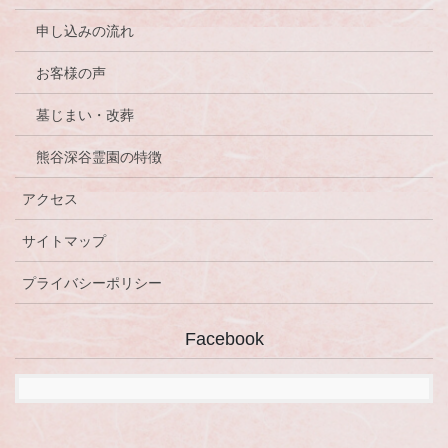
申し込みの流れ
お客様の声
墓じまい・改葬
熊谷深谷霊園の特徴
アクセス
サイトマップ
プライバシーポリシー
Facebook