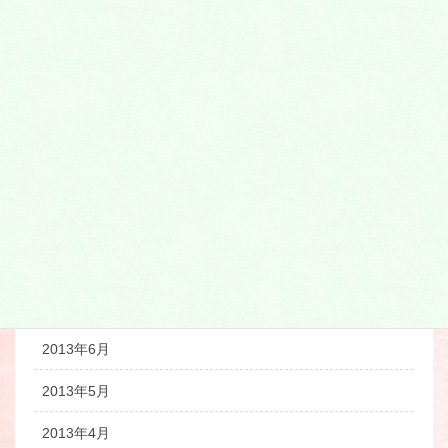
2014年2月
2014年1月
2013年12月
2013年11月
2013年10月
2013年9月
2013年8月
2013年7月
2013年6月
2013年5月
2013年4月