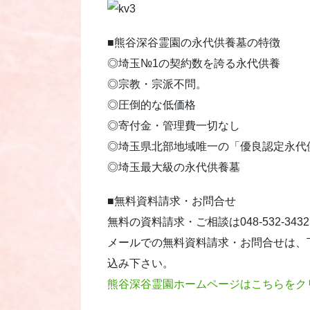
■熊谷深谷霊園の永代供養墓の特徴
◎埼玉№1の契約数を誇る永代供養
◎宗教・宗派不問。
◎圧倒的な低価格
◎寄付金・管理費一切なし
◎埼玉県北部地域唯一の「優良認定永代
◎埼玉最大級の永代供養墓
■無料資料請求・お問合せ
無料の資料請求・ご相談は048-532-3
メールでの無料資料請求・お問合せは、
込み下さい。
熊谷深谷霊園ホームページはこちらをク