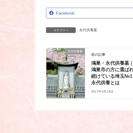
Facebook
永代供養墓
カテゴリー
永代供養墓
前の記事
鴻巣・永代供養墓
鴻巣市の方に選ば
続けている埼玉№1
永代供養とは
2017年4月14日