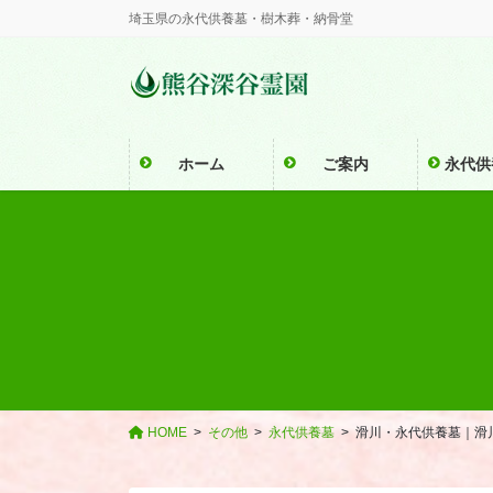
コ
ナ
埼玉県の永代供養墓・樹木葬・納骨堂
ン
ビ
テ
ゲ
ン
ー
ツ
シ
に
ョ
ホーム
ご案内
永代供
移
ン
動
に
移
動
HOME
その他
永代供養墓
滑川・永代供養墓｜滑