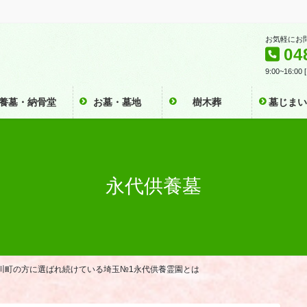
お気軽にお
04
9:00~16:0
養墓・納骨堂
お墓・墓地
樹木葬
墓じま
永代供養墓
川町の方に選ばれ続けている埼玉№1永代供養霊園とは