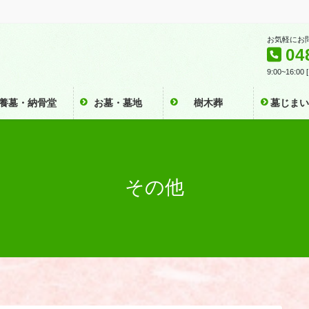
お気軽にお
04
9:00~16:0
養墓・納骨堂
お墓・墓地
樹木葬
墓じま
その他