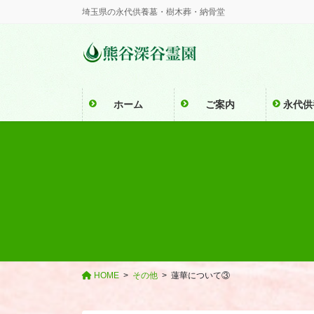
コ
ナ
埼玉県の永代供養墓・樹木葬・納骨堂
ン
ビ
テ
ゲ
ン
ー
ツ
シ
に
ョ
ホーム
ご案内
永代供
移
ン
動
に
移
動
HOME
その他
蓮華について③