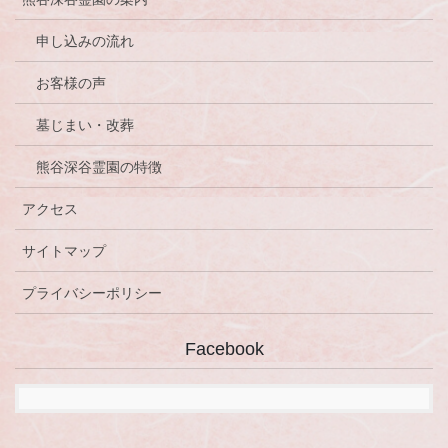
申し込みの流れ
お客様の声
墓じまい・改葬
熊谷深谷霊園の特徴
アクセス
サイトマップ
プライバシーポリシー
Facebook