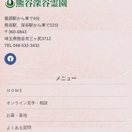
籠原駅から車で4分
熊谷駅、深谷駅から車で12分
〒360-0843
埼玉県熊谷市三ヶ尻3712
TEL 048-532-3432
メニュー
ＨＯＭＥ
オンライン見学・相談
お墓・墓地
よくある質問