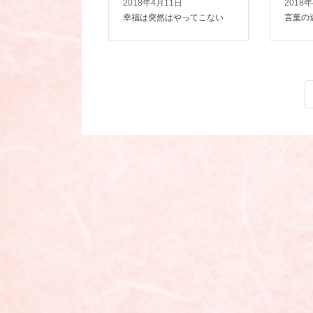
2018年4月11日
2018
幸福は突然はやってこない
言葉の
投
稿
の
ペ
ー
ジ
送
り