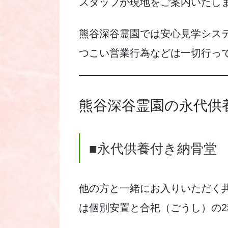
スタッフが現地をご案内いたし
熊谷深谷霊園では安心見学シス
つこい営業行為などは一切行っ
熊谷深谷霊園の永代供
■永代供養付き納骨堂 
他の方と一緒にお入りいただく
は個別安置と合祀（ごうし）の