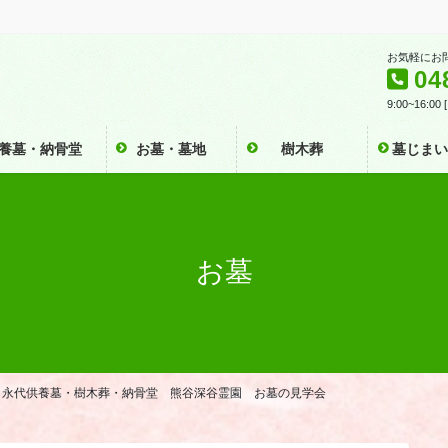
お気軽にお
04
9:00~16:0
養墓・納骨堂
お墓・墓地
樹木葬
墓じま
お墓
）に、永代供養墓・樹木葬・納骨堂 熊谷深谷霊園 お墓の見学会