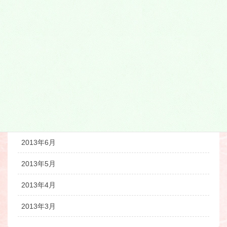
2013年12月
2013年11月
2013年10月
2013年9月
2013年8月
2013年7月
2013年6月
2013年5月
2013年4月
2013年3月