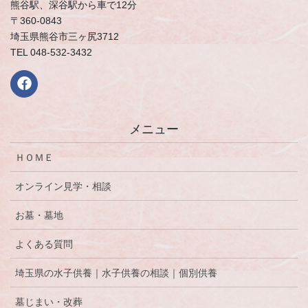
熊谷駅、深谷駅から車で12分
〒360-0843
埼玉県熊谷市三ヶ尻3712
TEL 048-532-3432
メニュー
ＨＯＭＥ
オンライン見学・相談
お墓・墓地
よくある質問
埼玉県の水子供養｜水子供養の相談｜個別供養
墓じまい・改葬