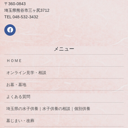
〒360-0843
埼玉県熊谷市三ヶ尻3712
TEL 048-532-3432
メニュー
ＨＯＭＥ
オンライン見学・相談
お墓・墓地
よくある質問
埼玉県の水子供養｜水子供養の相談｜個別供養
墓じまい・改葬