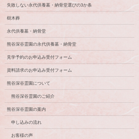
失敗しない永代供養墓・納骨堂選びの3か条
樹木葬
永代供養墓・納骨堂
熊谷深谷霊園の永代供養墓・納骨堂
見学予約のお申込み受付フォーム
資料請求のお申込み受付フォーム
熊谷深谷霊園について
熊谷深谷霊園のご紹介
熊谷深谷霊園の案内
申し込みの流れ
お客様の声