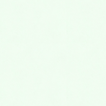
その他
前の記事
熊谷市で永代供養なら
2016年10月1日
その他
次の記事
みなさんの日々の歩数は？
2016年10月4日
最近の投稿
8月8日(土),9日(日)に、永代供養墓・樹木葬・
納骨堂 熊谷深谷霊園 お墓の見学会を実施し
ます。
2026年8月4日