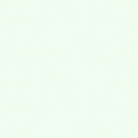
る方を阿形（あぎょう）、閉じている方を吽形（うんぎょ
う）といいます。
「阿」と「吽」はそれぞれサンスクリット語のアルファベッ
トの最初と最後の文字を意味し阿吽とは「初めから終わりま
で」を意味しているといわれています。日本語の「あいうえ
お」に似ていますね。
このことから「人生の初めから終わりまで」という考え方も
あります。
また「阿」は口を開いて発声し、「吽」は口を閉じて発声す
ることから、吐く息と吸う息を表し、そこから、微妙なタイ
ミングや気持ちの一致を「阿吽の呼吸」と表現するようにな
ったようです。
Facebook
X
その他
カテゴリー