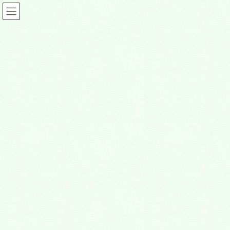
コ
ナ
ン
ビ
テ
ゲ
ン
ー
ツ
シ
その他
に
ョ
移
ン
動
に
HOME
その他
阿吽の呼吸
移
動
2016年10月3日
その他
阿吽の呼吸
皆様、こんにちは。熊谷深谷霊園墓石事業部の小島です。
ふたりが息をピッタリと合わせた行動している様を「阿吽
（あうん）の呼吸」といいます。
狛犬や仁王など対で存在する像がありますが、口が開いてい